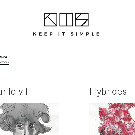
itage
se****
u
r le vif
Hybrides