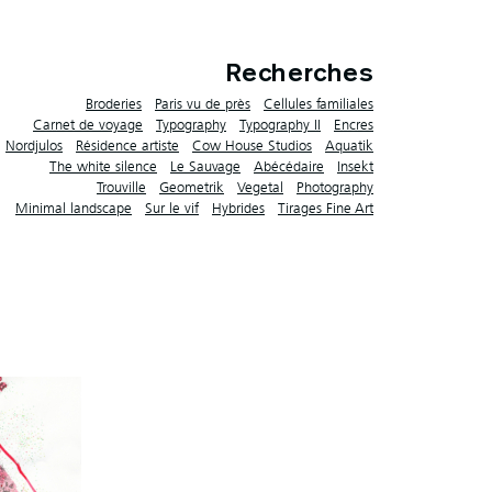
Recherches
Broderies
Paris vu de près
Cellules familiales
Carnet de voyage
Typography
Typography II
Encres
Nordjulos
Résidence artiste
Cow House Studios
Aquatik
The white silence
Le Sauvage
Abécédaire
Insekt
Trouville
Geometrik
Vegetal
Photography
Minimal landscape
Sur le vif
Hybrides
Tirages Fine Art