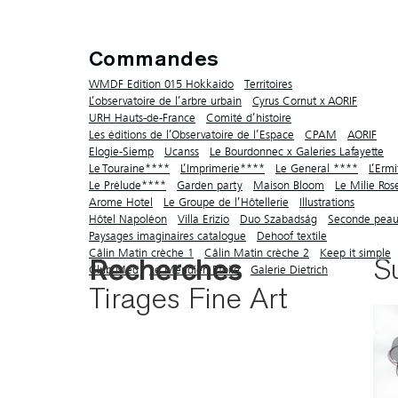
Commandes
WMDF Edition 015 Hokkaido
Territoires
L’observatoire de l’arbre urbain
Cyrus Cornut x AORIF
URH Hauts-de-France
Comité d’histoire
Les éditions de l’Observatoire de l’Espace
CPAM
AORIF
Elogie-Siemp
Ucanss
Le Bourdonnec x Galeries Lafayette
Le Touraine****
L’Imprimerie****
Le General ****
L’Erm
Le Prélude****
Garden party
Maison Bloom
Le Milie Ro
Arome Hotel
Le Groupe de l’Hôtellerie
Illustrations
Hôtel Napoléon
Villa Erizio
Duo Szabadság
Seconde pea
Paysages imaginaires catalogue
Dehoof textile
Câlin Matin crèche 1
Câlin Matin crèche 2
Keep it simple
Su
Recherches
Club Med
Le Méridien Etoile
Galerie Dietrich
Tirages Fine Art